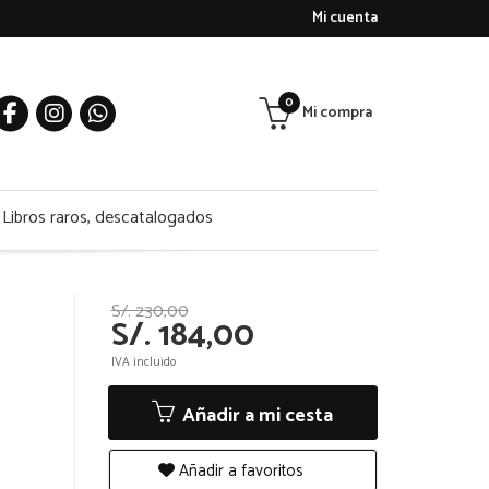
Mi cuenta
0
Mi compra
Libros raros, descatalogados
S/. 230,00
S/. 184,00
IVA incluido
Añadir a mi cesta
Añadir a favoritos