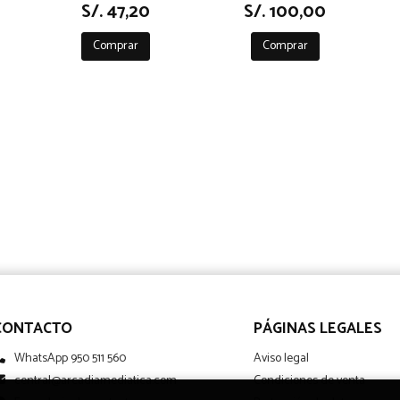
S/. 47,20
S/. 100,00
Comprar
Comprar
CONTACTO
PÁGINAS LEGALES
WhatsApp 950 511 560
Aviso legal
central@arcadiamediatica.com
Condiciones de venta