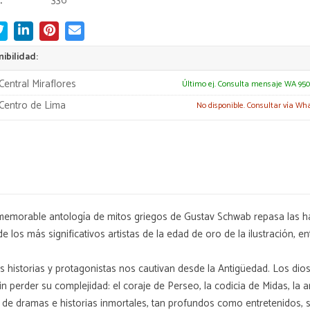
:
336
ibilidad:
Central Miraflores
Último ej. Consulta mensaje WA 950
Centro de Lima
No disponible. Consultar vía Wh
 memorable antología de mitos griegos de Gustav Schwab repasa las ha
de los más significativos artistas de la edad de oro de la ilustración, 
s historias y protagonistas nos cautivan desde la Antigüedad. Los di
in perder su complejidad: el coraje de Perseo, la codicia de Midas, la
 de dramas e historias inmortales, tan profundos como entretenidos, so