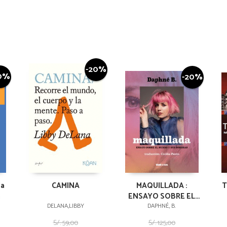
-20%
0%
-20%
la
CAMINA
MAQUILLADA :
T
a
ENSAYO SOBRE EL
MUNDO Y SUS
DELANA,LIBBY
DAPHNÉ, B.
SOMBRAS
S/. 59,00
S/. 125,00