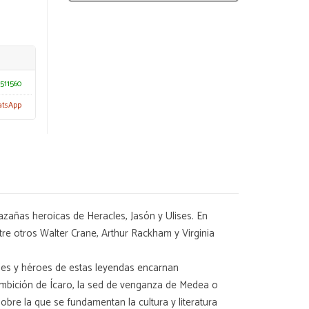
511560
atsApp
zañas heroicas de Heracles, Jasón y Ulises. En
entre otros Walter Crane, Arthur Rackham y Virginia
oses y héroes de estas leyendas encarnan
 ambición de Ícaro, la sed de venganza de Medea o
bre la que se fundamentan la cultura y literatura