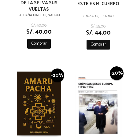
DE LA SELVA SUS
ESTE ES MI CUERPO
VUELTAS
SALDAÑA MACEDO, NAHUM
CRUZADO, LIZARDO
S/. 50,00
S/. 55,00
S/. 40,00
S/. 44,00
Comprar
Comprar
-20%
-20%