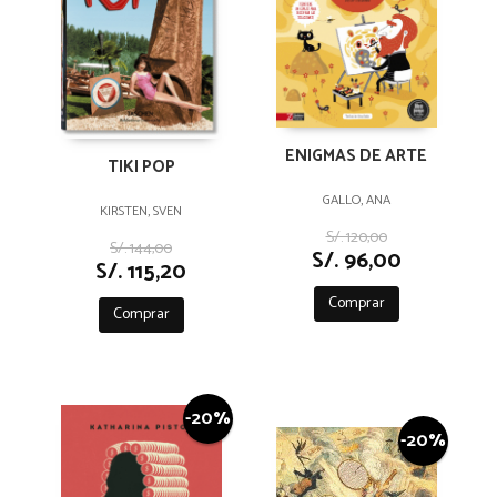
ENIGMAS DE ARTE
TIKI POP
GALLO, ANA
KIRSTEN, SVEN
S/. 120,00
S/. 144,00
S/. 96,00
S/. 115,20
Comprar
Comprar
-20%
-20%