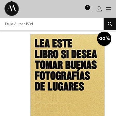
0
-20%