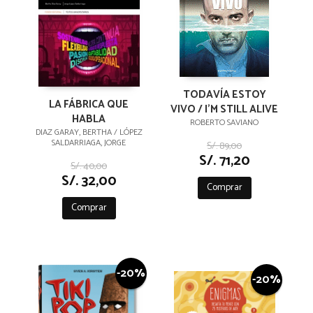
TODAVÍA ESTOY
LA FÁBRICA QUE
VIVO / I'M STILL ALIVE
HABLA
ROBERTO SAVIANO
DIAZ GARAY, BERTHA / LÓPEZ
SALDARRIAGA, JORGE
S/. 89,00
S/. 71,20
S/. 40,00
S/. 32,00
Comprar
Comprar
-20%
-20%