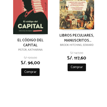
LIBROS PECULIARES,
EL CÓDIGO DEL
MANUSCRITOS
CAPITAL
EXTRAVAGANTES Y
BROOK-HITCHING, EDWARD
PISTOR, KATHARINA
OTRAS
S/. 147,00
CURIOSIDADES
S/. 117,60
S/. 120,00
LITERARIAS
S/. 96,00
Comprar
Comprar