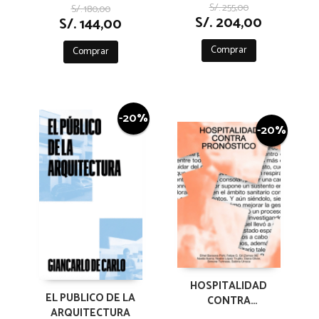
TEORÍAS, SIGLOS XIX
S/. 255,00
S/. 180,00
Y XX
S/. 204,00
S/. 144,00
Comprar
Comprar
-20%
-20%
HOSPITALIDAD
EL PUBLICO DE LA
CONTRA
ARQUITECTURA
PRONOSTICO