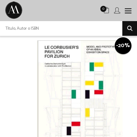
0
-20%