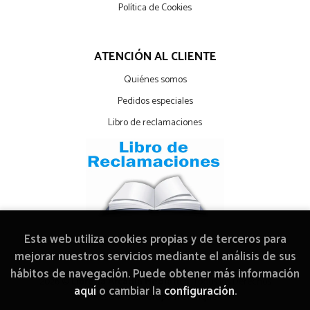
Política de Cookies
ATENCIÓN AL CLIENTE
Quiénes somos
Pedidos especiales
Libro de reclamaciones
Esta web utiliza cookies propias y de terceros para
mejorar nuestros servicios mediante el análisis de sus
hábitos de navegación. Puede obtener más información
2026 ©
Librería Arcadia Mediática
. Todos los Derechos
aquí
o cambiar la
configuración
.
Reservados |
Grupo Trevenque