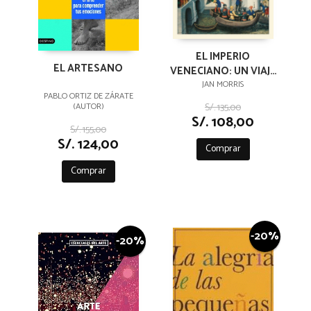
EL IMPERIO
EL ARTESANO
VENECIANO: UN VIAJE
POR MAR
JAN MORRIS
PABLO ORTIZ DE ZÁRATE
S/. 135,00
(AUTOR)
S/. 108,00
S/. 155,00
S/. 124,00
Comprar
Comprar
-20%
-20%