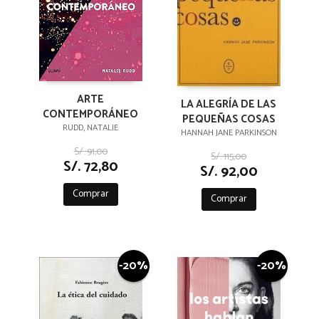
ARTE
LA ALEGRÍA DE LAS
CONTEMPORÁNEO
PEQUEÑAS COSAS
RUDD, NATALIE
HANNAH JANE PARKINSON
S/. 91,00
S/. 115,00
S/. 72,80
S/. 92,00
Comprar
Comprar
-20%
-20%