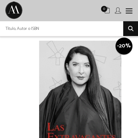
0
-20%