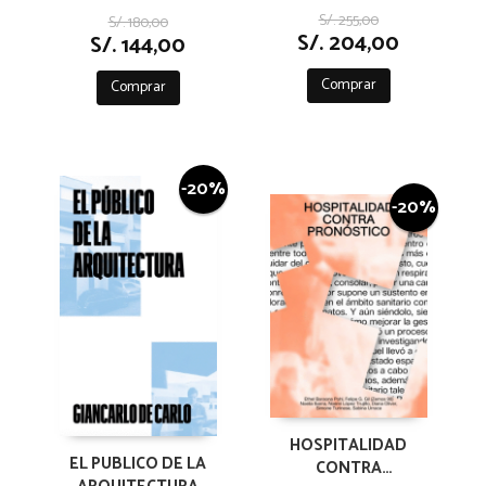
TEORÍAS, SIGLOS XIX
S/. 255,00
S/. 180,00
Y XX
S/. 204,00
S/. 144,00
Comprar
Comprar
-20%
-20%
HOSPITALIDAD
EL PUBLICO DE LA
CONTRA