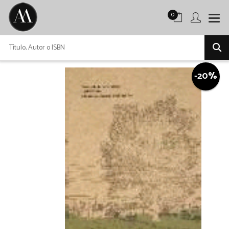
0
-20%