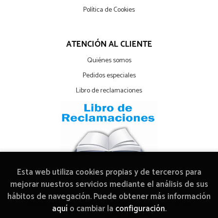
Política de Cookies
ATENCIÓN AL CLIENTE
Quiénes somos
Pedidos especiales
Libro de reclamaciones
Esta web utiliza cookies propias y de terceros para
mejorar nuestros servicios mediante el análisis de sus
hábitos de navegación. Puede obtener más información
2026 ©
Librería Arcadia Mediática
. Todos los Derechos
aquí
o cambiar la
configuración
.
Reservados |
Grupo Trevenque