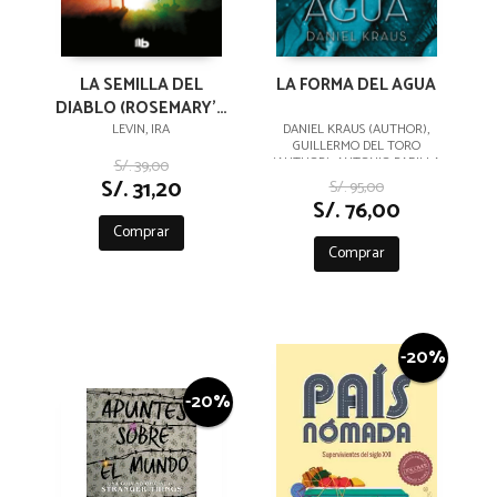
LA SEMILLA DEL
LA FORMA DEL AGUA
DIABLO (ROSEMARY'S
BABY)
LEVIN, IRA
DANIEL KRAUS (AUTHOR),
GUILLERMO DEL TORO
(AUTHOR), ANTONIO PADILLA
S/. 39,00
ESTEBAN (TRANSLATOR)
S/. 31,20
S/. 95,00
S/. 76,00
Comprar
Comprar
-20%
-20%