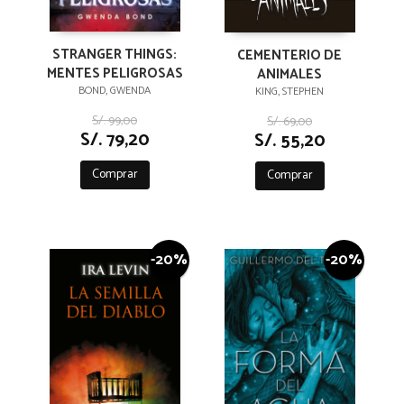
STRANGER THINGS:
CEMENTERIO DE
MENTES PELIGROSAS
ANIMALES
BOND, GWENDA
KING, STEPHEN
S/. 99,00
S/. 69,00
S/. 79,20
S/. 55,20
Comprar
Comprar
-20%
-20%