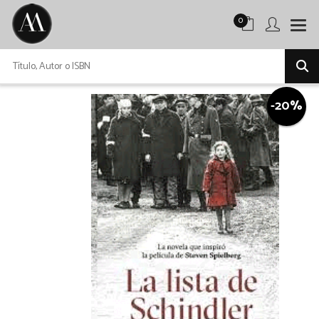
0
-20%