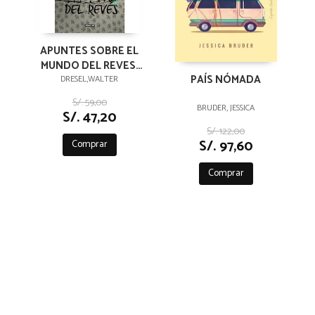
APUNTES SOBRE EL
MUNDO DEL REVES:
PAÍS NÓMADA
STRANGER THINGS
DRESEL,WALTER
S/. 59,00
BRUDER, JESSICA
S/. 47,20
S/. 122,00
S/. 97,60
Comprar
Comprar