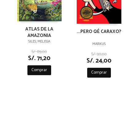
ATLAS DE LA
...PERO QÉ CARAXO?
AMAZONIA
SILES, MELISSA
MARKUS
S/. 89,00
S/. 30,00
S/. 71,20
S/. 24,00
Comprar
Comprar