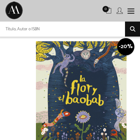
0
-20%