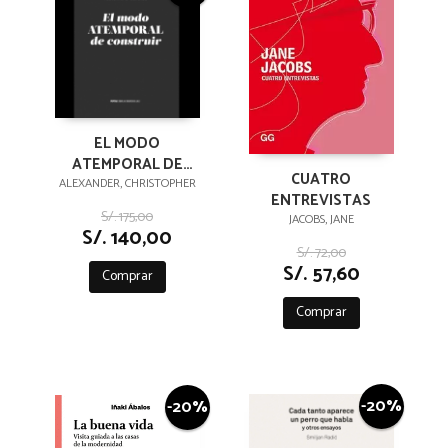
EL MODO
ATEMPORAL DE
CUATRO
CONSTRUIR
ALEXANDER, CHRISTOPHER
ENTREVISTAS
S/. 175,00
JACOBS, JANE
S/. 140,00
S/. 72,00
S/. 57,60
Comprar
Comprar
-20%
-20%