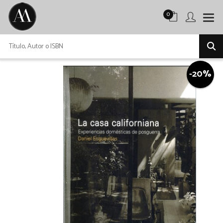
0
-20%