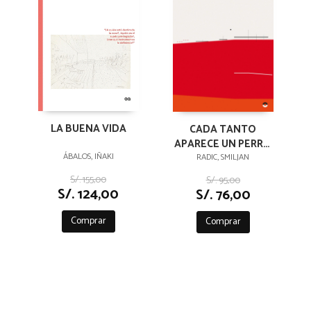
LA BUENA VIDA
CADA TANTO
APARECE UN PERRO
QUE HABLA Y OTROS
ÁBALOS, IÑAKI
RADIC, SMILJAN
ENSAYOS
S/. 155,00
S/. 95,00
S/. 124,00
S/. 76,00
Comprar
Comprar