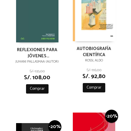
AUTOBIOGRAFÍA
REFLEXIONES PARA
CIENTÍFICA
JÓVENES
ROSSI, ALDO
ARQUITECTOS
JUHANI PALLASMAA (AUTOR)
S/. 116,00
S/. 135,00
S/. 92,80
S/. 108,00
Comprar
Comprar
-20%
-20%