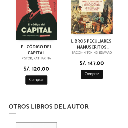
LIBROS PECULIARES,
EL CÓDIGO DEL
MANUSCRITOS
CAPITAL
EXTRAVAGANTES Y
BROOK-HITCHING, EDWARD
PISTOR, KATHARINA
OTRAS
S/. 147,00
CURIOSIDADES
S/. 120,00
LITERARIAS
Comprar
Comprar
OTROS LIBROS DEL AUTOR