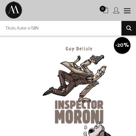
0
-20%