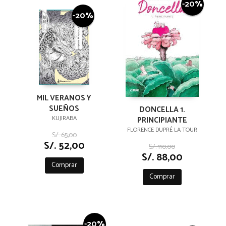
-20%
-20%
MIL VERANOS Y
SUEÑOS
DONCELLA 1.
KUJIRABA
PRINCIPIANTE
FLORENCE DUPRÉ LA TOUR
S/. 65,00
S/. 52,00
S/. 110,00
S/. 88,00
Comprar
Comprar
-20%