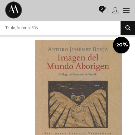
0
-20%