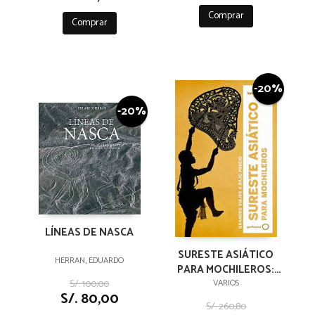
Comprar
Comprar
-20%
-20%
LÍNEAS DE NASCA
SURESTE ASIÁTICO
HERRAN, EDUARDO
PARA MOCHILEROS:
GRANDES VIAJES A
S/. 100,00
VARIOS
S/. 80,00
BAJO PRECIO LONELY
S/. 260,80
PLANET