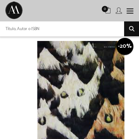
0
-20%