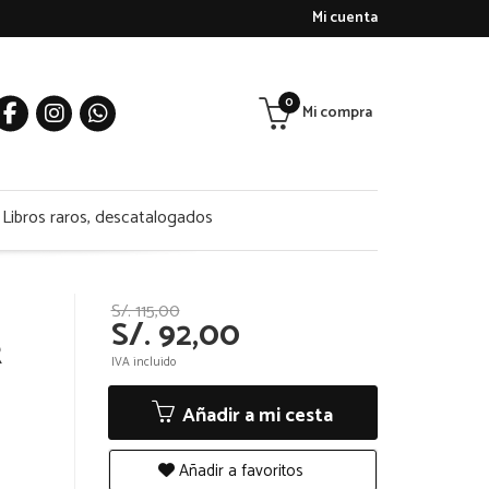
Mi cuenta
0
Mi compra
Libros raros, descatalogados
S/. 115,00
S/. 92,00
R
IVA incluido
Añadir a mi cesta
Añadir a favoritos