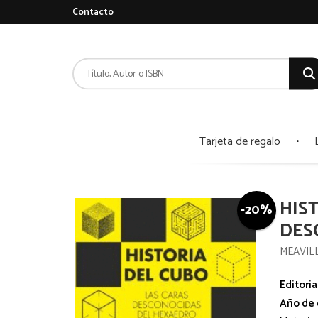
Contacto
Tarjeta de regalo
HIS
-20%
DES
MEAVILL
Editoria
Año de 