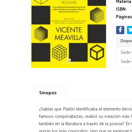
Materia
ISBN:
Páginas
Dispon
Sede 
Sede 
Sinopsis
¿Sabías que Platón identificaba el elemento tierr
famoso rompecabezas, realizó su creación más fa
también en la literatura a través de la poesía? E
quizás los más conocidos, sino que se exploran t