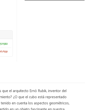
511560
atsApp
 que el arquitecto Ernö Rubik, inventor del
imiento? ¿O que el cubo está representado
os tenido en cuenta los aspectos geométricos,
ertido en un objeto fascinante en nuestra