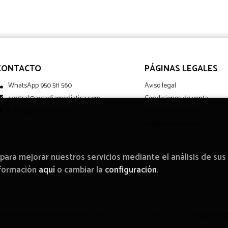
CONTACTO
PÁGINAS LEGALES
WhatsApp 950 511 560
Aviso legal
central@arcadiamediatica.com
Condiciones de venta
Formulario de contacto
Protección de datos
Política de Cookies
 para mejorar nuestros servicios mediante el análisis de sus
nformación
aquí
o cambiar la
configuración
.
 ©
Librería Arcadia Mediática
. Todos los Derechos Reservados |
Grupo Trev