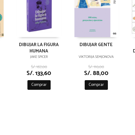
DIBUJAR LA FIGURA
DIBUJAR GENTE
HUMANA
JAKE SPICER
VIKTORIJA SEMJONOVA
S/. 167,00
S/. 110,00
S/. 133,60
S/. 88,00
Comprar
Comprar