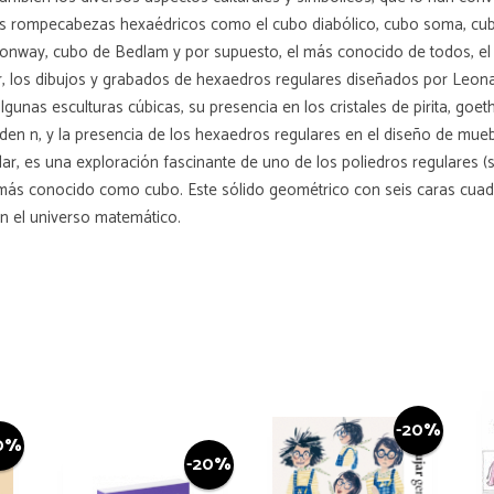
s rompecabezas hexaédricos como el cubo diabólico, cubo soma, cubo 
Conway, cubo de Bedlam y por supuesto, el más conocido de todos, el
, los dibujos y grabados de hexaedros regulares diseñados por Leonar
unas esculturas cúbicas, su presencia en los cristales de pirita, goethi
n n, y la presencia de los hexaedros regulares en el diseño de muebles,
r, es una exploración fascinante de uno de los poliedros regulares (s
 más conocido como cubo. Este sólido geométrico con seis caras cuad
en el universo matemático.
-20%
0%
-20%