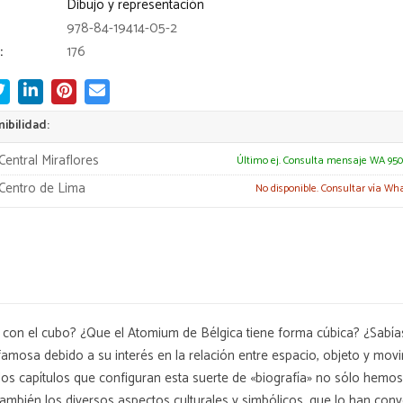
Dibujo y representación
978-84-19414-05-2
:
176
ibilidad:
Central Miraflores
Último ej. Consulta mensaje WA 950
Centro de Lima
No disponible. Consultar vía Wh
a con el cubo? ¿Que el Atomium de Bélgica tiene forma cúbica? ¿Sabías
mosa debido a su interés en la relación entre espacio, objeto y mov
n los capítulos que configuran esta suerte de «biografía» no sólo hem
ambién los diversos aspectos culturales y simbólicos, que lo han conv