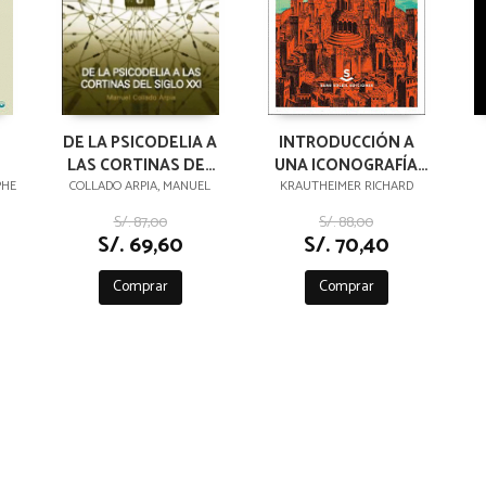
DE LA PSICODELIA A
INTRODUCCIÓN A
LAS CORTINAS DEL
UNA ICONOGRAFÍA
SIGLO XXI
DE LA
PHE
COLLADO ARPIA, MANUEL
KRAUTHEIMER RICHARD
ARQUITECTURA
S/. 87,00
S/. 88,00
MEDIEVAL
S/. 69,60
S/. 70,40
Comprar
Comprar