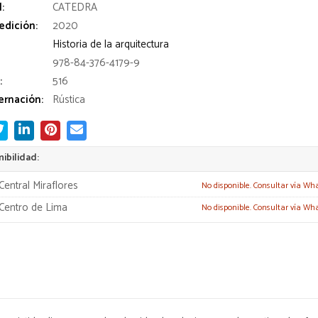
l:
CATEDRA
edición:
2020
Historia de la arquitectura
978-84-376-4179-9
:
516
rnación:
Rústica
ibilidad:
Central Miraflores
No disponible. Consultar vía Wh
Centro de Lima
No disponible. Consultar vía Wh