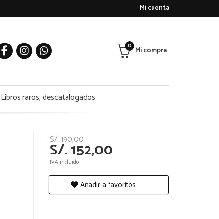
Mi cuenta
0
Mi compra
Libros raros, descatalogados
S/. 190,00
L
S/. 152,00
IVA incluido
Añadir a favoritos