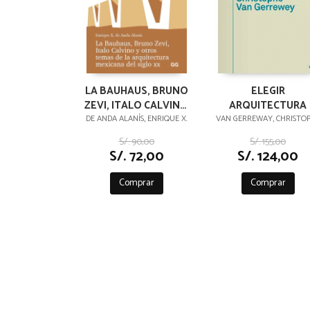
LA BAUHAUS, BRUNO
ELEGIR
ZEVI, ITALO CALVINO
ARQUITECTURA
Y OTROS TEMAS DE
DE ANDA ALANÍS, ENRIQUE X.
VAN GERREWAY, CHRISTO
LA ARQUITECTURA
S/. 90,00
S/. 155,00
MEXICANA DEL SIGLO
S/. 72,00
S/. 124,00
XX
Comprar
Comprar