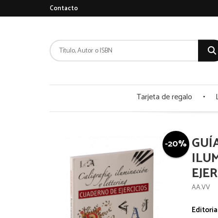
Contacto
Tarjeta de regalo
GUÍ
-20%
ILU
EJER
AA.VV
Editoria