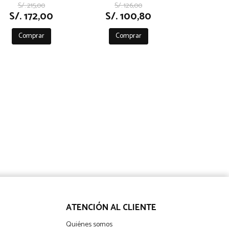
S/. 215,00
S/. 126,00
ILLUSTRATIVE
LETTERING
S/. 172,00
S/. 100,80
FONTS
Comprar
Comprar
ATENCIÓN AL CLIENTE
Quiénes somos