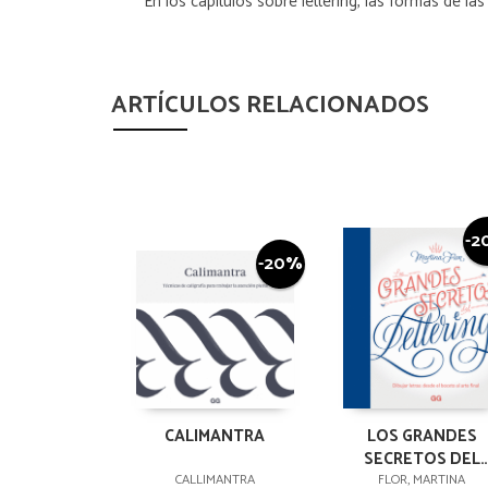
En los capítulos sobre lettering, las formas de las
ARTÍCULOS RELACIONADOS
-2
-20%
CALIMANTRA
LOS GRANDES
SECRETOS DEL
LETTERING
CALLIMANTRA
FLOR, MARTINA