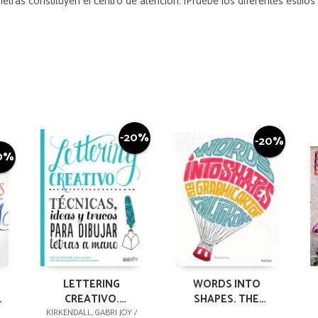
 letras constituyen el centro de atención. ¡Pruebe los diferentes estilos 
-20%
-20%
0%
LETTERING
WORDS INTO
CREATIVO.
SHAPES. THE
TÉCNICAS, IDEAS Y
GRAPHIC ART OF
KIRKENDALL, GABRI JOY /