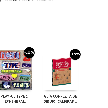
y dé rienda suelta a su creatividad!
-20%
-20%
PLAYFUL TYPE 2.
GUÍA COMPLETA DE
EPHEMERAL
DIBUJO. CALIGRAFÍA,
LETTERING AND
ILUMINACIÓN Y