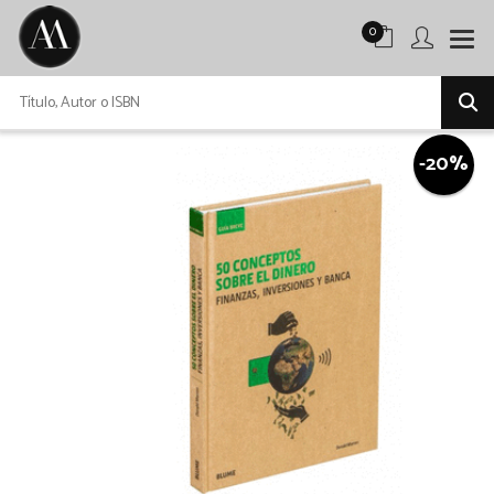
0
-20%