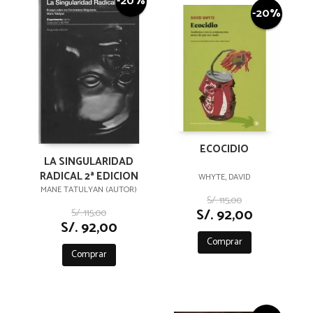
-20%
-20%
ECOCIDIO
LA SINGULARIDAD
RADICAL 2ª EDICION
WHYTE, DAVID
MANE TATULYAN (AUTOR)
S/. 115,00
S/. 92,00
S/. 115,00
S/. 92,00
Comprar
Comprar