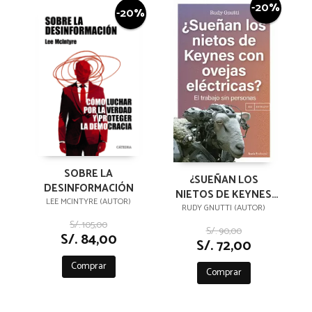
-20%
-20%
SOBRE LA
¿SUEÑAN LOS
DESINFORMACIÓN
NIETOS DE KEYNES
LEE MCINTYRE (AUTOR)
CON OVEJAS
RUDY GNUTTI (AUTOR)
ELÉCTRICAS?
S/. 105,00
S/. 90,00
S/. 84,00
S/. 72,00
Comprar
Comprar