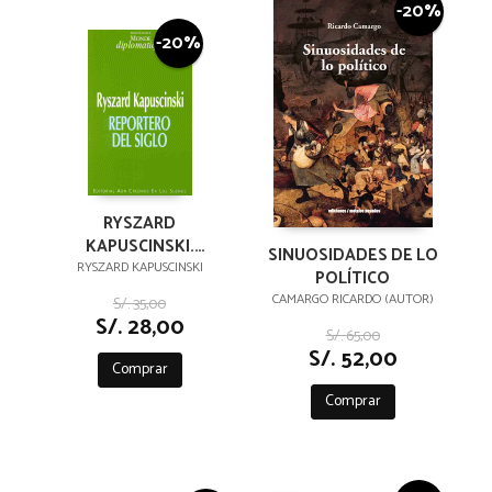
-20%
-20%
RYSZARD
KAPUSCINSKI.
SINUOSIDADES DE LO
REPORTERO DEL
RYSZARD KAPUSCINSKI
POLÍTICO
SIGLO
CAMARGO RICARDO (AUTOR)
S/. 35,00
S/. 28,00
S/. 65,00
S/. 52,00
Comprar
Comprar