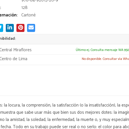
978-84-92615-20-9
:
128
rnación:
Cartoné
ibilidad:
Central Miraflores
Último ej. Consulta mensaje WA 950
Centro de Lima
No disponible. Consultar vía Wh
a locura, la comprensión, la satisfacción (o la insatisfacción), la esp
muestra que sabe usar más que bien sus dos mejores dotes: la imagin
omo la amistad, la soledad, la enfermedad, la muerte o, y muy especia
a fecha. Todo en su trabajo puede ser real o no serlo: el color para a