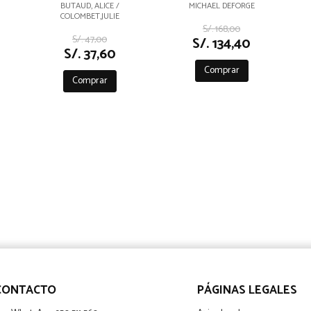
BUTAUD, ALICE /
MICHAEL DEFORGE
COLOMBET,JULIE
S/. 168,00
S/. 47,00
S/. 134,40
S/. 37,60
Comprar
Comprar
CONTACTO
PÁGINAS LEGALES