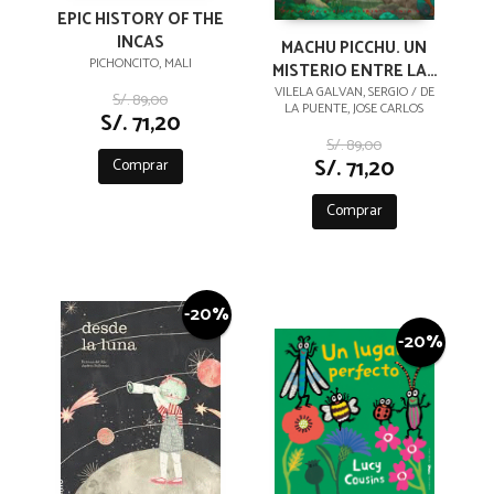
EPIC HISTORY OF THE
INCAS
MACHU PICCHU. UN
PICHONCITO, MALI
MISTERIO ENTRE LAS
NUBES
VILELA GALVAN, SERGIO / DE
S/. 89,00
LA PUENTE, JOSE CARLOS
S/. 71,20
S/. 89,00
S/. 71,20
Comprar
Comprar
-20%
-20%