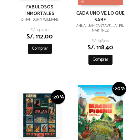
FABULOSOS
CADA UNO VE LO QUE
INMORTALES
SABE
DINAH DUNN WILLIAMS
ANNA JUAN CANTAVELLA , PIU
S/. 140,00
MARTÍNEZ
S/. 112,00
S/. 148,00
S/. 118,40
Comprar
Comprar
-20%
-20%