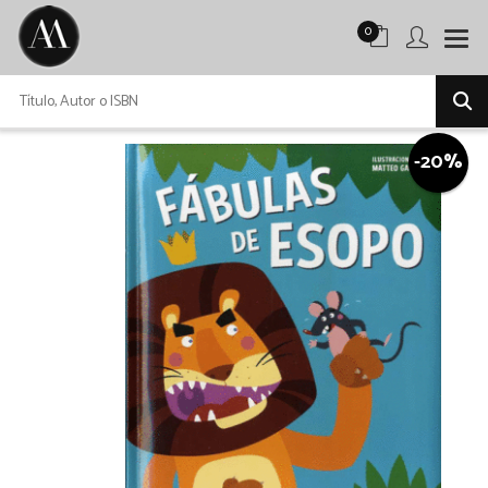
0
-20%