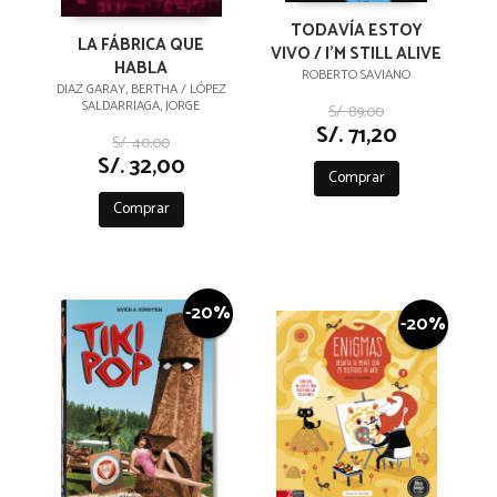
TODAVÍA ESTOY
LA FÁBRICA QUE
VIVO / I'M STILL ALIVE
HABLA
ROBERTO SAVIANO
DIAZ GARAY, BERTHA / LÓPEZ
SALDARRIAGA, JORGE
S/. 89,00
S/. 71,20
S/. 40,00
S/. 32,00
Comprar
Comprar
-20%
-20%