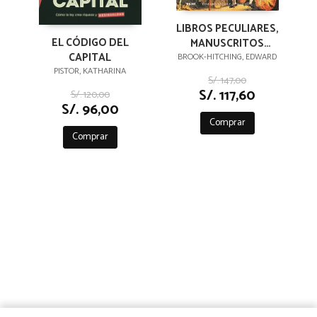
LIBROS PECULIARES,
EL CÓDIGO DEL
MANUSCRITOS
CAPITAL
EXTRAVAGANTES Y
BROOK-HITCHING, EDWARD
PISTOR, KATHARINA
OTRAS
S/. 147,00
CURIOSIDADES
S/. 117,60
S/. 120,00
LITERARIAS
S/. 96,00
Comprar
Comprar