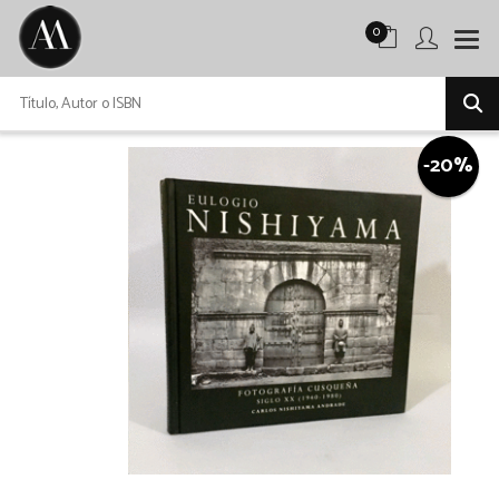
0
-20%