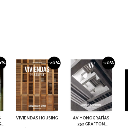
0%
-20%
-20%
S
VIVIENDAS HOUSING
AV MONOGRAFÌAS
&
252 GRAFTON