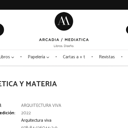
Libros
Papelería
Cartas a + t
Revistas
ETICA Y MATERIA
l:
ARQUITECTURA VIVA
edición:
2022
Arquitectura viva
978-84-126044-2-9