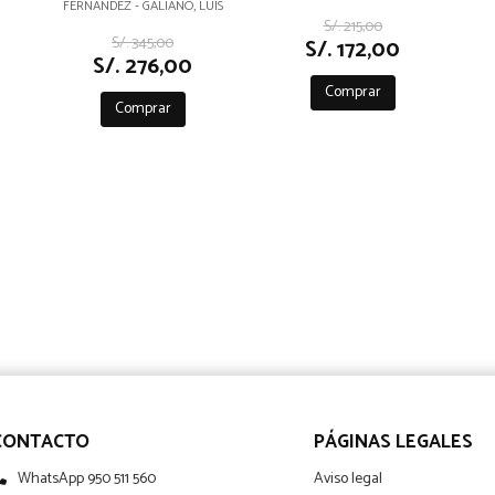
-
ARCHITECTS
FERNÁNDEZ - GALIANO, LUIS
S/. 215,00
S/. 345,00
S/. 172,00
S/. 276,00
Comprar
Comprar
CONTACTO
PÁGINAS LEGALES
WhatsApp 950 511 560
Aviso legal