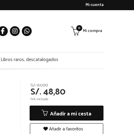
Mi cuenta
0
Mi compra
Libros raros, descatalogados
S/. 61,00
S/. 48,80
IVA incluido
Añadir a mi cesta
Añadir a favoritos