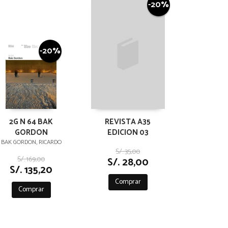
-20%
-20%
2G N 64 BAK
REVISTA A35
GORDON
EDICION 03
BAK GORDON, RICARDO
S/. 35,00
S/. 169,00
S/. 28,00
S/. 135,20
Comprar
Comprar