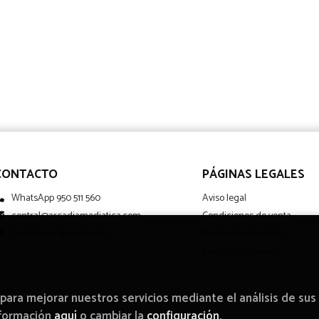
CONTACTO
PÁGINAS LEGALES
WhatsApp 950 511 560
Aviso legal
central@arcadiamediatica.com
Condiciones de venta
Formulario de contacto
Protección de datos
Política de Cookies
 para mejorar nuestros servicios mediante el análisis de sus
nformación
aquí
o cambiar la
configuración
.