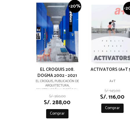
-20%
-2
EL CROQUIS 208.
ACTIVATORS (A+T 5
DOGMA 2002 - 2021
EL CROQUIS, PUBLICACIÓN DE
A+T
ARQUITECTURA,
CONSTRUCCIÓN Y DISEÑO,S.L.
S/. 145,00
S/. 116,00
S/. 360,00
S/. 288,00
Comprar
Comprar