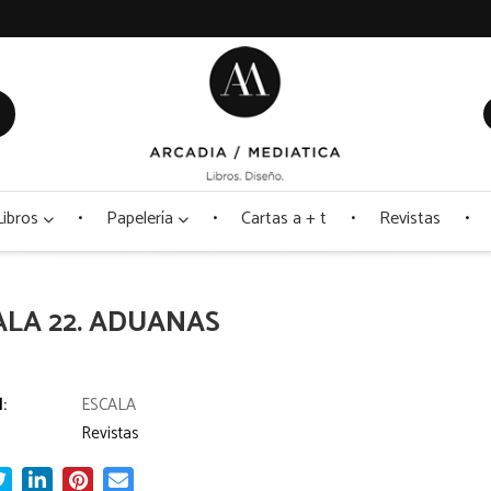
Libros
Papelería
Cartas a + t
Revistas
ALA 22. ADUANAS
l:
ESCALA
Revistas