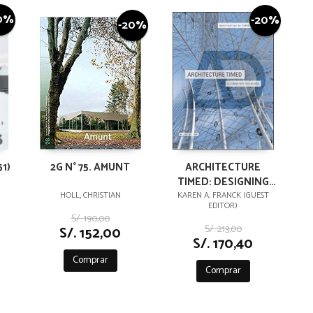
0%
-20%
-20%
1)
2G N° 75. AMUNT
ARCHITECTURE
TIMED: DESIGNING
WITH TIME IN MIND
HOLL, CHRISTIAN
KAREN A. FRANCK (GUEST
EDITOR)
S/. 190,00
S/. 213,00
S/. 152,00
S/. 170,40
Comprar
Comprar