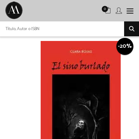
0
-20%