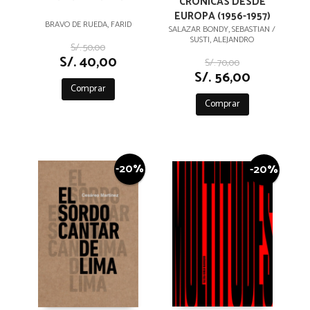
CRÓNICAS DESDE
EUROPA (1956-1957)
BRAVO DE RUEDA, FARID
SALAZAR BONDY, SEBASTIAN /
SUSTI, ALEJANDRO
S/. 50,00
S/. 40,00
S/. 70,00
S/. 56,00
Comprar
Comprar
-20%
-20%