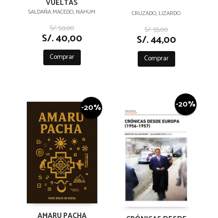
VUELTAS
SALDAÑA MACEDO, NAHUM
CRUZADO, LIZARDO
S/. 50,00
S/. 55,00
S/. 40,00
S/. 44,00
Comprar
Comprar
-20%
-20%
AMARU PACHA