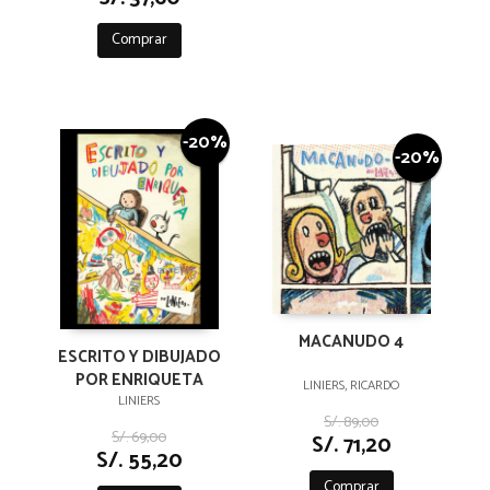
Comprar
-20%
-20%
MACANUDO 4
ESCRITO Y DIBUJADO
POR ENRIQUETA
LINIERS, RICARDO
LINIERS
S/. 89,00
S/. 69,00
S/. 71,20
S/. 55,20
Comprar