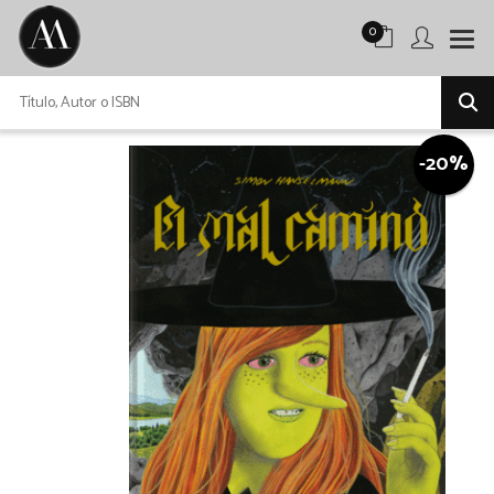
0
-20%