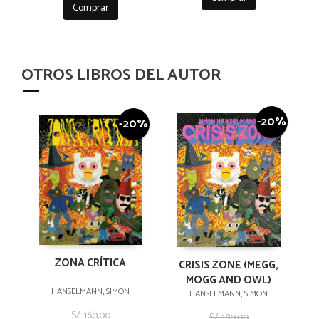
Comprar
OTROS LIBROS DEL AUTOR
-20%
-20%
ZONA CRÍTICA
CRISIS ZONE (MEGG,
MOGG AND OWL)
HANSELMANN, SIMON
HANSELMANN, SIMON
S/. 160,00
S/. 180,00