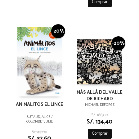
Comprar
-20%
-20%
MÁS ALLÁ DEL VALLE
DE RICHARD
ANIMALITOS EL LINCE
MICHAEL DEFORGE
S/. 168,00
BUTAUD, ALICE /
S/. 134,40
COLOMBET,JULIE
S/. 47,00
Comprar
S/. 37,60