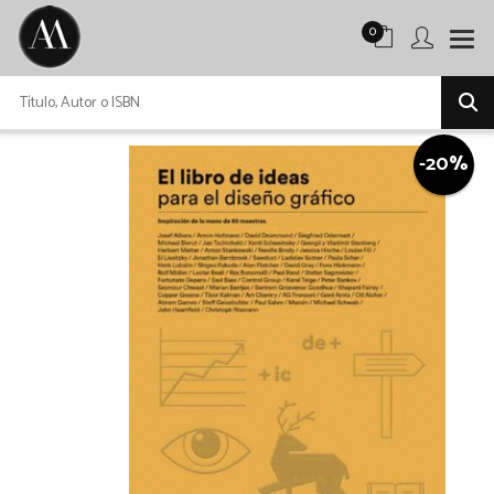
0
-20%