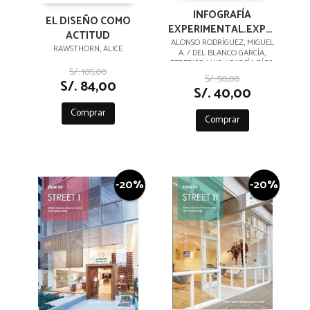
INFOGRAFÍA
EL DISEÑO COMO
EXPERIMENTAL.EXPERIMENT
ACTITUD
CGI. I HERRAMIENTAS
ALONSO RODRÍGUEZ, MIGUEL
RAWSTHORN, ALICE
A. / DEL BLANCO GARCÍA,
DIGITALES. I DIGITAL
FEDERICO LUIS / GARCÍA RÍOS,
TO
S/. 105,00
ISMAEL / GÓMEZ SÁNCHEZ,
S/. 50,00
S/. 84,00
ISABEL / GONZÁLEZ URIEL,
S/. 40,00
ANA / LÓPEZ MOZO, ANA /
Comprar
Comprar
-20%
-20%