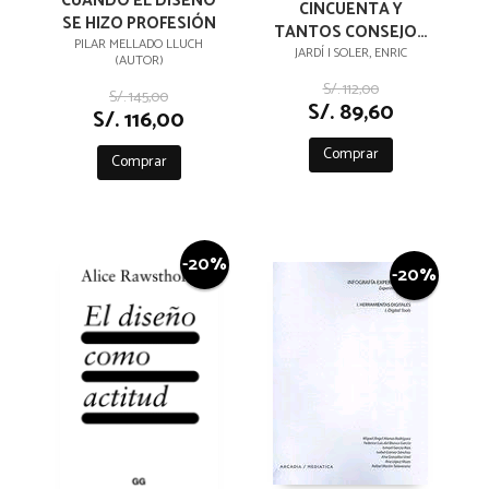
CUANDO EL DISEÑO
CINCUENTA Y
SE HIZO PROFESIÓN
TANTOS CONSEJOS
PILAR MELLADO LLUCH
SOBRE TIPOGRAFÍA
JARDÍ I SOLER, ENRIC
(AUTOR)
S/. 112,00
S/. 145,00
S/. 89,60
S/. 116,00
Comprar
Comprar
-20%
-20%