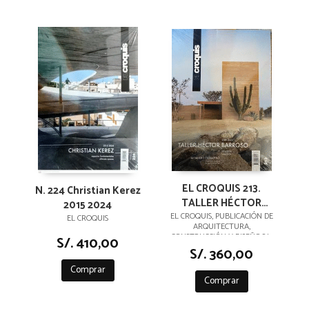
EL CROQUIS 213.
N. 224 Christian Kerez
TALLER HÉCTOR
2015 2024
BARROSO 2015 - 2022
EL CROQUIS, PUBLICACIÓN DE
EL CROQUIS
ARQUITECTURA,
CONSTRUCCIÓN Y DISEÑO,S.L.
S/. 410,00
S/. 360,00
Comprar
Comprar