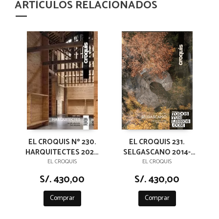
ARTÍCULOS RELACIONADOS
EL CROQUIS Nº 230.
EL CROQUIS 231.
HARQUITECTES 2021-
SELGASCANO 2014-
2025. LA MALA
2025
EL CROQUIS
EL CROQUIS
EDUCACION
S/. 430,00
S/. 430,00
Comprar
Comprar