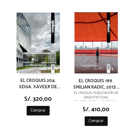
EL CROQUIS 204.
EL CROQUIS 199.
XDGA. XAVEER DE
SMILJAN RADIC, 2013 /
GEYTER ARCHITECTS
2019
EL CROQUIS, PUBLICACIÓN DE
S/. 320,00
ARQUITECTURA,
2005 / 2020
CONSTRUCCIÓN Y DISEÑO,S.L.
S/. 410,00
Comprar
Comprar