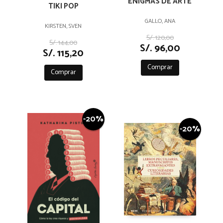
ENIGMAS DE ARTE
TIKI POP
GALLO, ANA
KIRSTEN, SVEN
S/. 120,00
S/. 144,00
S/. 96,00
S/. 115,20
Comprar
Comprar
-20%
-20%