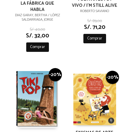
LA FÁBRICA QUE
VIVO / I'M STILL ALIVE
HABLA
ROBERTO SAVIANO
DIAZ GARAY, BERTHA / LÓPEZ
SALDARRIAGA, JORGE
S/. 89,00
S/. 71,20
S/. 40,00
S/. 32,00
Comprar
Comprar
-20%
-20%