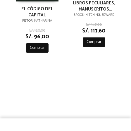
LIBROS PECULIARES,
EL CÓDIGO DEL
MANUSCRITOS
CAPITAL
EXTRAVAGANTES Y
BROOK-HITCHING, EDWARD
PISTOR, KATHARINA
OTRAS
S/. 147,00
CURIOSIDADES
S/. 117,60
S/. 120,00
LITERARIAS
S/. 96,00
Comprar
Comprar