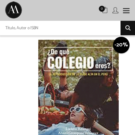
0
-20%