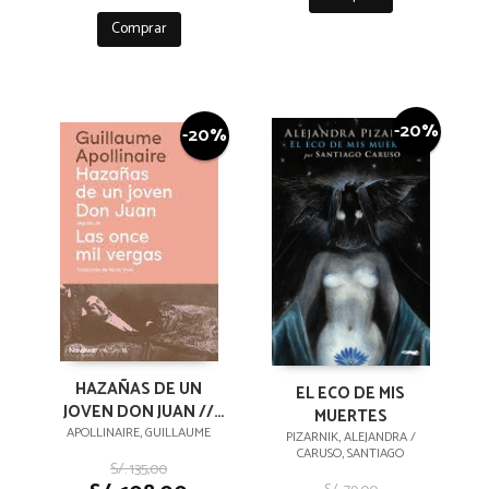
Comprar
-20%
-20%
HAZAÑAS DE UN
EL ECO DE MIS
JOVEN DON JUAN //
MUERTES
LAS ONCE MIL
APOLLINAIRE, GUILLAUME
PIZARNIK, ALEJANDRA /
CARUSO, SANTIAGO
VERGAS
S/. 135,00