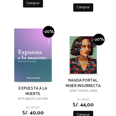
Comprar
Comprar
-20%
-20%
MAGDA PORTAL.
MUJER INSURRECTA
EXPUESTA A LA
LEMA TUCKER, LINDA
MUERTE
RITA SEGATO (AUTOR)
S/. 55,00
S/. 44,00
S/. 50,00
S/. 40,00
Comprar