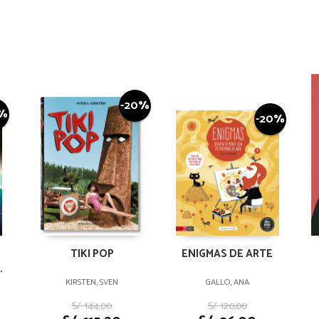
-20%
0%
-20%
TIKI POP
ENIGMAS DE ARTE
KIRSTEN, SVEN
GALLO, ANA
S/. 144,00
S/. 120,00