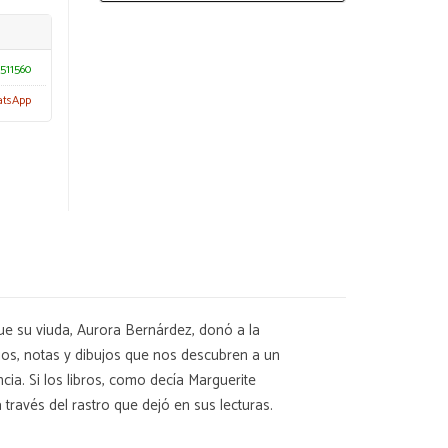
511560
atsApp
que su viuda, Aurora Bernárdez, donó a la
ios, notas y dibujos que nos descubren a un
cia. Si los libros, como decía Marguerite
 través del rastro que dejó en sus lecturas.