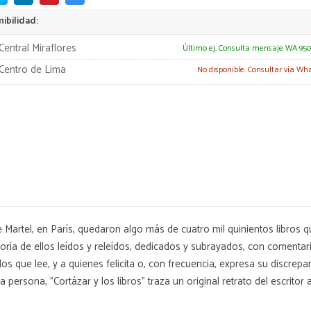
ibilidad:
Central Miraflores
Último ej. Consulta mensaje WA 950
Centro de Lima
No disponible. Consultar vía Wh
 Martel, en París, quedaron algo más de cuatro mil quinientos libros 
oría de ellos leídos y releídos, dedicados y subrayados, con comentar
s que lee, y a quienes felicita o, con frecuencia, expresa su discrepan
rsona, "Cortázar y los libros" traza un original retrato del escritor a