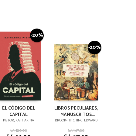
-20%
-20%
EL CÓDIGO DEL
LIBROS PECULIARES,
CAPITAL
MANUSCRITOS
EXTRAVAGANTES Y
PISTOR, KATHARINA
BROOK-HITCHING, EDWARD
OTRAS
S/. 120,00
S/. 147,00
CURIOSIDADES