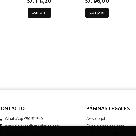
S/. 115,20
S/. 96,00
Comprar
Comprar
CONTACTO
PÁGINAS LEGALES
WhatsApp 950 511 560
Aviso legal
central@arcadiamediatica.com
Condiciones de venta
Formulario de contacto
Protección de datos