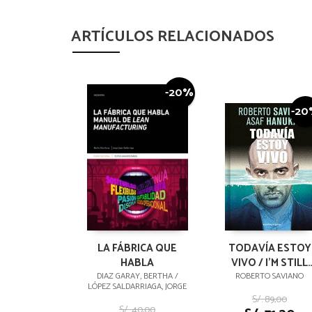
ARTÍCULOS RELACIONADOS
-20%
-2
LA FÁBRICA QUE
TODAVÍA ESTOY
HABLA
VIVO / I'M STILL
ALIVE
DIAZ GARAY, BERTHA /
ROBERTO SAVIANO
LÓPEZ SALDARRIAGA, JORGE
S/. 89,00
S/. 40,00