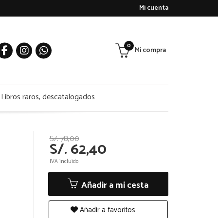
Mi cuenta
0
Mi compra
Libros raros, descatalogados
S/. 78,00
S/. 62,40
IVA incluido
Añadir a mi cesta
Añadir a favoritos