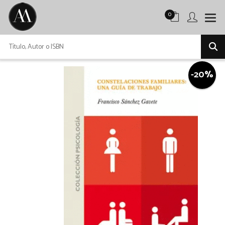
0
-20%