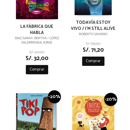
TODAVÍA ESTOY
LA FÁBRICA QUE
VIVO / I'M STILL ALIVE
HABLA
ROBERTO SAVIANO
DIAZ GARAY, BERTHA / LÓPEZ
SALDARRIAGA, JORGE
S/. 89,00
S/. 71,20
S/. 40,00
S/. 32,00
Comprar
Comprar
-20%
-20%