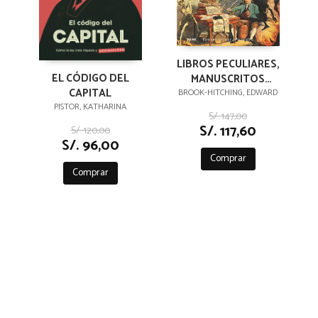
LIBROS PECULIARES,
EL CÓDIGO DEL
MANUSCRITOS
CAPITAL
EXTRAVAGANTES Y
BROOK-HITCHING, EDWARD
PISTOR, KATHARINA
OTRAS
S/. 147,00
CURIOSIDADES
S/. 117,60
S/. 120,00
LITERARIAS
S/. 96,00
Comprar
Comprar