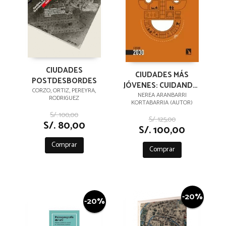
CIUDADES
CIUDADES MÁS
POSTDESBORDES
JÓVENES: CUIDANDO,
CORZO, ORTIZ, PEREYRA,
ATRAYENDO Y
NEREA ARANBARRI
RODRIGUEZ
KORTABARRIA (AUTOR)
REJUVENECIENDO
S/. 100,00
S/. 125,00
S/. 80,00
S/. 100,00
Comprar
Comprar
-20%
-20%