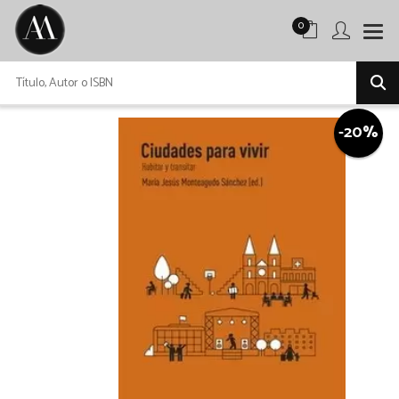
0
-20%