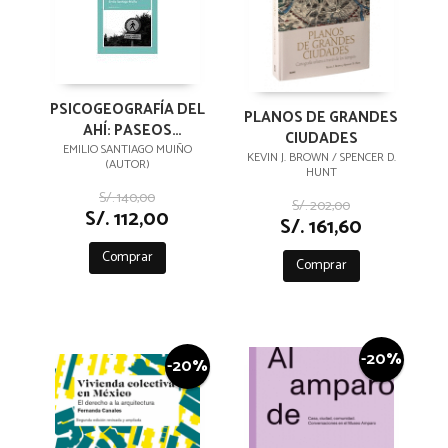
PSICOGEOGRAFÍA DEL
PLANOS DE GRANDES
AHÍ: PASEOS
CIUDADES
POÉTICOS CONTRA
EMILIO SANTIAGO MUIÑO
KEVIN J. BROWN / SPENCER D.
(AUTOR)
LA COMPULSIÓN
HUNT
TURÍSTICA
S/. 140,00
S/. 202,00
S/. 112,00
S/. 161,60
Comprar
Comprar
-20%
-20%