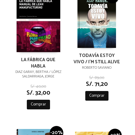
TODAVÍA ESTOY
LA FÁBRICA QUE
VIVO / I'M STILL ALIVE
HABLA
ROBERTO SAVIANO
DIAZ GARAY, BERTHA / LÓPEZ
SALDARRIAGA, JORGE
S/. 89,00
S/. 71,20
S/. 40,00
S/. 32,00
Comprar
Comprar
-20%