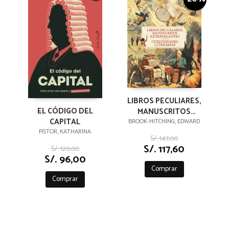
LIBROS PECULIARES,
EL CÓDIGO DEL
MANUSCRITOS
CAPITAL
EXTRAVAGANTES Y
BROOK-HITCHING, EDWARD
PISTOR, KATHARINA
OTRAS
S/. 147,00
CURIOSIDADES
S/. 117,60
S/. 120,00
LITERARIAS
S/. 96,00
Comprar
Comprar