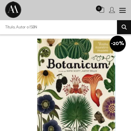
0
-20%