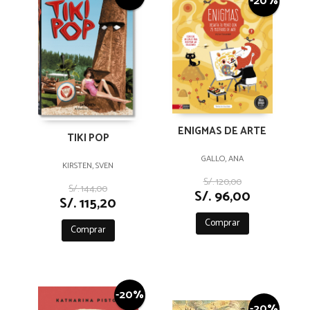
-20%
ENIGMAS DE ARTE
TIKI POP
GALLO, ANA
KIRSTEN, SVEN
S/. 120,00
S/. 144,00
S/. 96,00
S/. 115,20
Comprar
Comprar
-20%
-20%