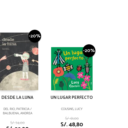
-20%
-20%
DESDE LA LUNA
UN LUGAR PERFECTO
DEL RIO, PATRICIA /
COUSINS, LUCY
BALBUENA, ANDREA
S/. 61,00
S/. 74,00
S/. 48,80