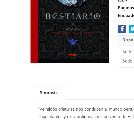
ISBN:
Páginas
Encuade
Dispon
Sede 
Sede 
Sinopsis
Veintidós criaturas nos conducen al mundo pertur
inquietantes y extraordinarias del universo de H.