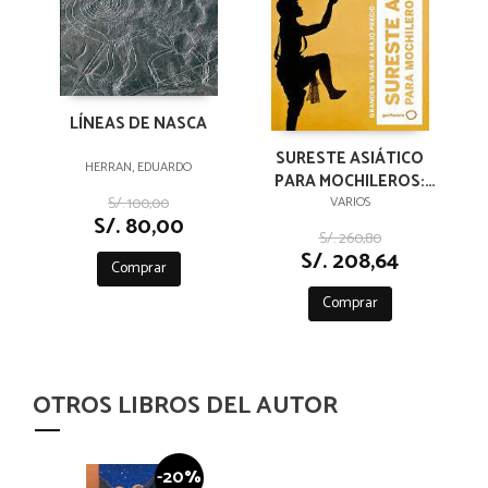
LÍNEAS DE NASCA
SURESTE ASIÁTICO
HERRAN, EDUARDO
PARA MOCHILEROS:
GRANDES VIAJES A
S/. 100,00
VARIOS
S/. 80,00
BAJO PRECIO LONELY
S/. 260,80
PLANET
S/. 208,64
Comprar
Comprar
OTROS LIBROS DEL AUTOR
-20%