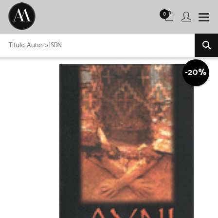
0
-20%