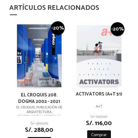
ARTÍCULOS RELACIONADOS
-20%
-20%
ACTIVATORS (A+T 51)
EL CROQUIS 208.
DOGMA 2002 - 2021
A+T
EL CROQUIS, PUBLICACIÓN DE
ARQUITECTURA,
S/. 145,00
CONSTRUCCIÓN Y DISEÑO,S.L.
S/. 116,00
S/. 360,00
S/. 288,00
Comprar