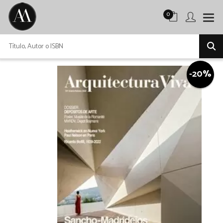
0
-20%