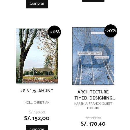
Comprar
-20%
-20%
2G N° 75. AMUNT
ARCHITECTURE
TIMED: DESIGNING
HOLL, CHRISTIAN
WITH TIME IN MIND
KAREN A. FRANCK (GUEST
EDITOR)
S/. 190,00
S/. 152,00
S/. 213,00
S/. 170,40
Comprar