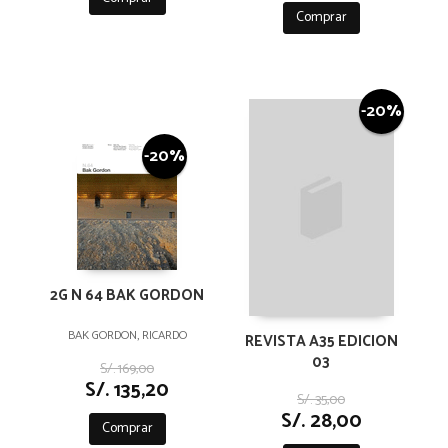
Comprar
-20%
-20%
2G N 64 BAK GORDON
BAK GORDON, RICARDO
REVISTA A35 EDICION
03
S/. 169,00
S/. 135,20
S/. 35,00
S/. 28,00
Comprar