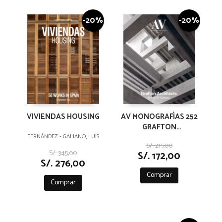
-20%
-20%
VIVIENDAS HOUSING
AV MONOGRAFÌAS 252
GRAFTON
ARCHITECTS
FERNÁNDEZ - GALIANO, LUIS
S/. 215,00
S/. 345,00
S/. 172,00
S/. 276,00
Comprar
Comprar