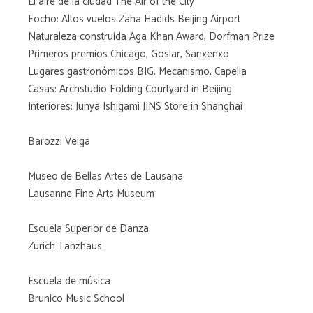
El aire de la ciudad The Air of the City
Focho: Altos vuelos Zaha Hadids Beijing Airport
Naturaleza construida Aga Khan Award, Dorfman Prize
Primeros premios Chicago, Goslar, Sanxenxo
Lugares gastronómicos BIG, Mecanismo, Capella
Casas: Archstudio Folding Courtyard in Beijing
Interiores: Junya Ishigami JINS Store in Shanghai
Barozzi Veiga
Museo de Bellas Artes de Lausana
Lausanne Fine Arts Museum
Escuela Superior de Danza
Zurich Tanzhaus
Escuela de música
Brunico Music School