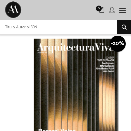
0
-20%