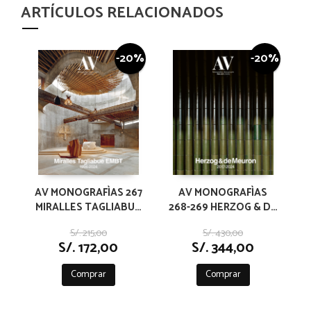
ARTÍCULOS RELACIONADOS
-20%
-20%
AV MONOGRAFÌAS 267
AV MONOGRAFÌAS
MIRALLES TAGLIABUE
268-269 HERZOG & DE
EMBT
MEURON 2017-2024
S/. 215,00
S/. 430,00
S/. 172,00
S/. 344,00
Comprar
Comprar