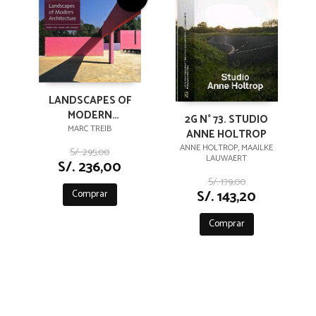
LANDSCAPES OF
MODERN
2G N° 73. STUDIO
ARCHITECTURE
MARC TREIB
ANNE HOLTROP
ANNE HOLTROP, MAAILKE
S/. 295,00
LAUWAERT
S/. 236,00
S/. 179,00
S/. 143,20
Comprar
Comprar