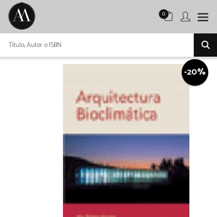
0
-20%