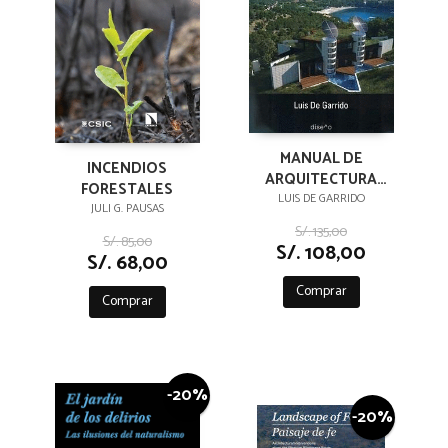
MANUAL DE
INCENDIOS
ARQUITECTURA
FORESTALES
ECOLÓGICA.
LUIS DE GARRIDO
JULI G. PAUSAS
ARQUITECTURA Y
S/. 135,00
SALUD
S/. 85,00
S/. 108,00
S/. 68,00
Comprar
Comprar
-20%
-20%