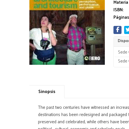
Materia
ISBN:
Páginas
Dispon
Sede 
Sede 
Sinopsis
The past two centuries have witnessed an increase
destinations has been redesigned and packaged fo
preserved and celebrated, while others have been l