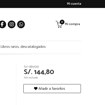
Mi cuenta
0
Mi compra
Libros raros, descatalogados
S/. 181,00
S/. 144,80
IVA incluido
Añadir a favoritos