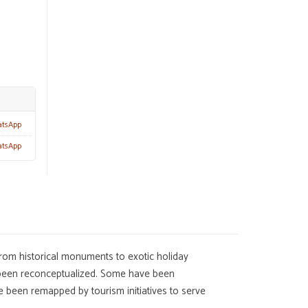
atsApp
atsApp
from historical monuments to exotic holiday
e been reconceptualized. Some have been
ve been remapped by tourism initiatives to serve