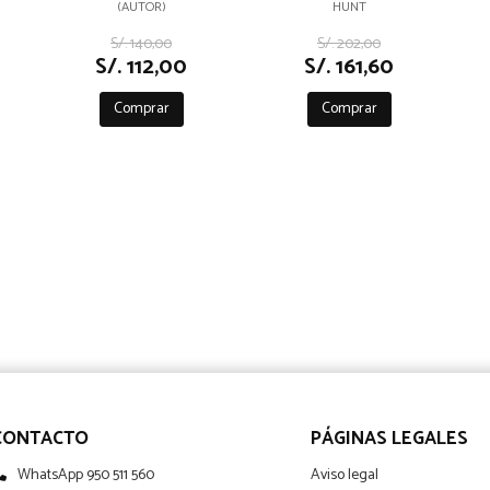
(AUTOR)
HUNT
LA COMPULSIÓN
O
TURÍSTICA
S/. 140,00
S/. 202,00
S/. 112,00
S/. 161,60
Comprar
Comprar
CONTACTO
PÁGINAS LEGALES
WhatsApp 950 511 560
Aviso legal