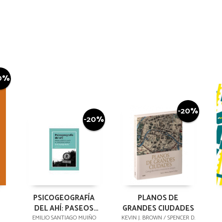
0%
-20%
-20%
PSICOGEOGRAFÍA
PLANOS DE
DEL AHÍ: PASEOS
GRANDES CIUDADES
POÉTICOS CONTRA
EMILIO SANTIAGO MUIÑO
KEVIN J. BROWN / SPENCER D.