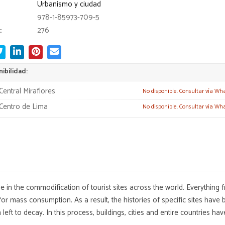
Urbanismo y ciudad
978-1-85973-709-5
:
276
ibilidad:
Central Miraflores
No disponible. Consultar vía Wh
Centro de Lima
No disponible. Consultar vía Wh
 in the commodification of tourist sites across the world. Everything 
r mass consumption. As a result, the histories of specific sites hav
eft to decay. In this process, buildings, cities and entire countries ha