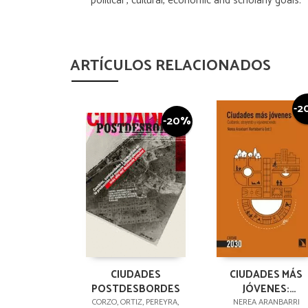
political , cultural, economic and scholarly goals.
ARTÍCULOS RELACIONADOS
-2
-20%
CIUDADES
CIUDADES MÁS
POSTDESBORDES
JÓVENES:
CUIDANDO,
CORZO, ORTIZ, PEREYRA,
NEREA ARANBARRI