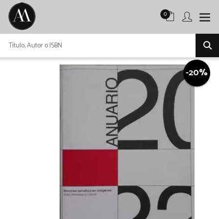
0
-20%