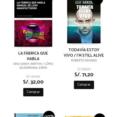
TODAVÍA ESTOY
LA FÁBRICA QUE
VIVO / I'M STILL ALIVE
HABLA
ROBERTO SAVIANO
DIAZ GARAY, BERTHA / LÓPEZ
SALDARRIAGA, JORGE
S/. 89,00
S/. 71,20
S/. 40,00
S/. 32,00
Comprar
Comprar
-20%