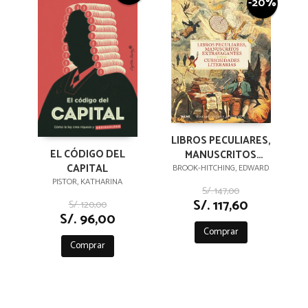
-20%
LIBROS PECULIARES,
EL CÓDIGO DEL
MANUSCRITOS
CAPITAL
EXTRAVAGANTES Y
BROOK-HITCHING, EDWARD
PISTOR, KATHARINA
OTRAS
S/. 147,00
CURIOSIDADES
S/. 117,60
S/. 120,00
LITERARIAS
S/. 96,00
Comprar
Comprar