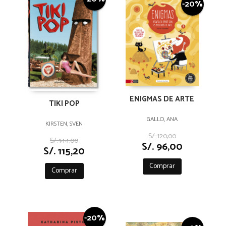
-20%
ENIGMAS DE ARTE
TIKI POP
GALLO, ANA
KIRSTEN, SVEN
S/. 120,00
S/. 144,00
S/. 96,00
S/. 115,20
Comprar
Comprar
-20%