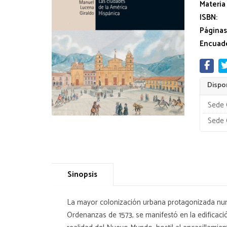
Materia
ISBN:
Páginas
Encuade
Dispon
Sede 
Sede 
Sinopsis
La mayor colonización urbana protagonizada nunca
Ordenanzas de 1573, se manifestó en la edificaci