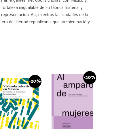
las emergentes metrópolis criollas, con México y
fortaleza inigualable de su fábrica material y
 representación. Así, mientras las ciudades de la
 era de libertad republicana, que también nació y
-20%
-20%