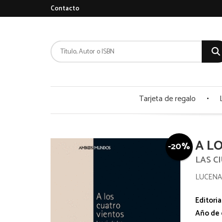
Contacto
Tarjeta de regalo
A L
-20%
LAS C
LUCENA
Editoria
Año de 