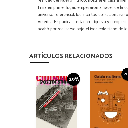
realidad del Nuevo Mundo, hostil al encasillamien
Lima en primer lugar, empezaron a hacer de la con
universo referencial, los intentos del racionalis
América Hispánica crecían en riqueza y complejida
acabó por realizarse bajo el indeleble signo de l
ARTÍCULOS RELACIONADOS
-2
-20%