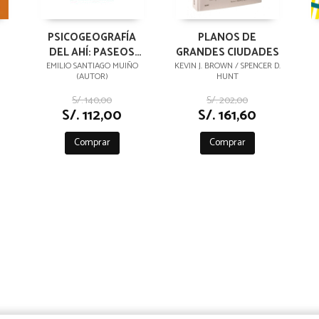
PSICOGEOGRAFÍA
PLANOS DE
DEL AHÍ: PASEOS
GRANDES CIUDADES
POÉTICOS CONTRA
EMILIO SANTIAGO MUIÑO
KEVIN J. BROWN / SPENCER D.
(AUTOR)
HUNT
LA COMPULSIÓN
O
TURÍSTICA
S/. 140,00
S/. 202,00
S/. 112,00
S/. 161,60
Comprar
Comprar