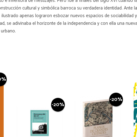
to e inventora de mestizajes. Pero fue a finales del siglo XVI cuando 
strucción cultural y simbólica barroca su verdadera identidad. Ante la 
mo ilustrado apenas lograron esbozar nuevos espacios de sociabilidad y
d, se adivinaba el horizonte de la independencia y con ella una nueva
o urbano.
0%
-20%
-20%