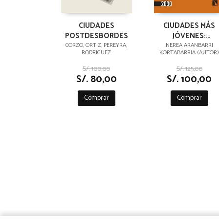
CIUDADES
CIUDADES MÁS
POSTDESBORDES
JÓVENES:
CUIDANDO,
CORZO, ORTIZ, PEREYRA,
NEREA ARANBARRI
RODRIGUEZ
KORTABARRIA (AUTOR)
ATRAYENDO Y
REJUVENECIEND
S/. 100,00
S/. 125,00
S/. 80,00
S/. 100,00
Comprar
Comprar