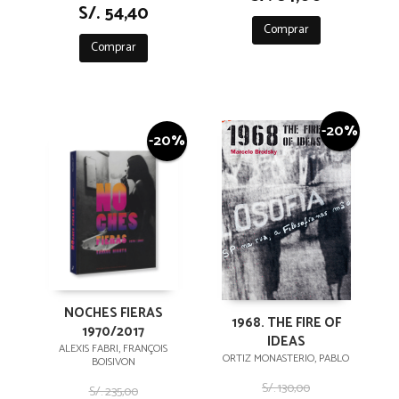
S/. 54,40
Comprar
Comprar
-20%
-20%
NOCHES FIERAS
1968. THE FIRE OF
1970/2017
IDEAS
ALEXIS FABRI, FRANÇOIS
ORTIZ MONASTERIO, PABLO
BOISIVON
S/. 130,00
S/. 235,00