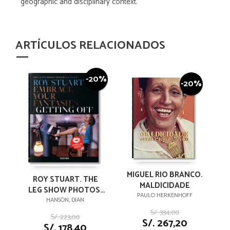
geographic and disciplinary context.
ARTÍCULOS RELACIONADOS
-20%
-20%
MIGUEL RIO BRANCO.
ROY STUART. THE
MALDICIDADE
LEG SHOW PHOTOS:
PAULO HERKENHOFF
EMBRACE YOUR
HANSON, DIAN
FANTASIES, GETTING
S/. 334,00
S/. 223,00
S/. 267,20
OFF
S/. 178,40