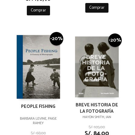
Comprar
Comprar
-20%
-20%
BREVE HISTORIA DE
PEOPLE FISHING
LA FOTOGRAFÍA
HAYDN SMITH, IAN
BARBARA LEVINE, PAIGE
RAMEY
S/. 105,00
S/. 84,00
S/. 68,00