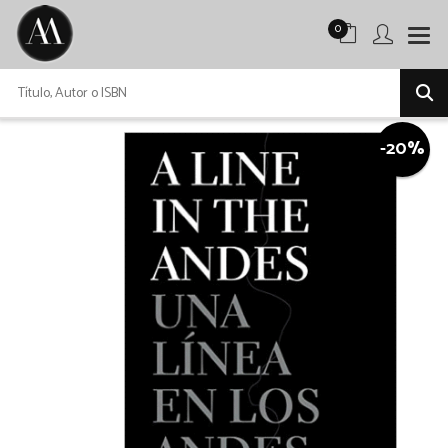
0
-20%