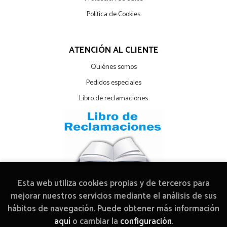
Política de Cookies
ATENCIÓN AL CLIENTE
Quiénes somos
Pedidos especiales
Libro de reclamaciones
Esta web utiliza cookies propias y de terceros para
mejorar nuestros servicios mediante el análisis de sus
hábitos de navegación. Puede obtener más información
2026 ©
Librería Arcadia Mediática
. Todos los Derechos
aquí
o cambiar la
configuración
.
Reservados |
Grupo Trevenque